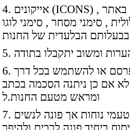
) כל מידע ו/או תצוגה המופיעים באתר ,
ICONS
. אייקונים (
4
לית , סימני מסחר , סימני לוגו
. אין להעתיק , לשכפל, להפיץ , לפרסם או להשתמש בכל דרך
6
לא אם כן ניתנה הסכמה בכתב
ומראש מטעם החנות.ל
. ניסוח התקנון כתוב בלשון זכר מטעמי נוחות אך פונה לנשים
7