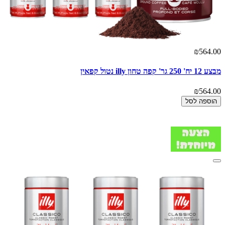
₪564.00
מבצע 12 יח' 250 גר' קפה טחון illy נטול קפאין
₪564.00
הוספה לסל