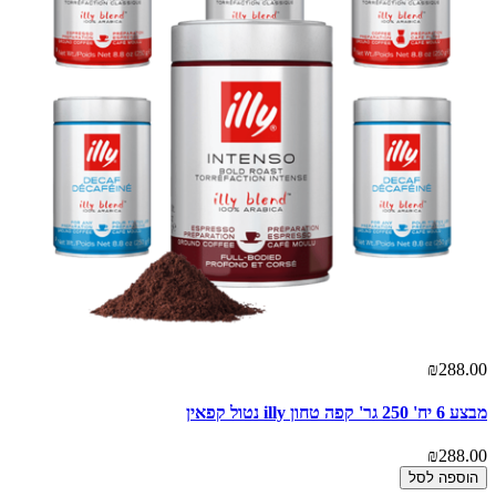
₪288.00
מבצע 6 יח' 250 גר' קפה טחון illy נטול קפאין
₪288.00
הוספה לסל