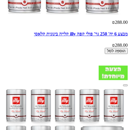
₪288.00
מבצע 6 יח' 250 גר' פולי קפה illy קלייה בינונית קלאסי
₪288.00
הוספה לסל