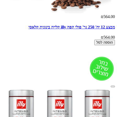
₪564.00
מבצע 12 יח' 250 גר' פולי קפה illy קלייה בינונית קלאסי
₪564.00
הוספה לסל