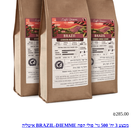
₪285.00
מבצע 3 יח' 500 גר' פולי קפה BRAZIL-DIEMME איטליה