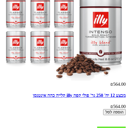
₪564.00
מבצע 12 יח' 250 גר' פולי קפה illy קלייה כהה אינטנסו
₪564.00
הוספה לסל