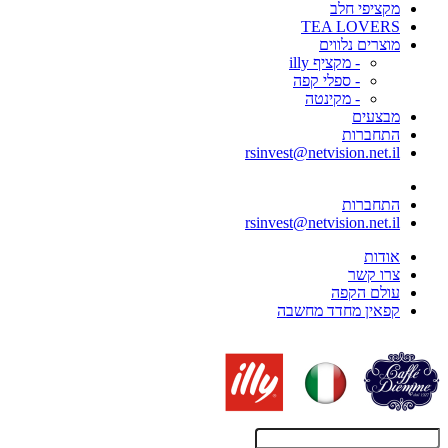
מקציפי חלב
TEA LOVERS
מוצרים נלווים
- מקציף illy
- ספלי קפה
- מקינטה
מבצעים
התחברות
rsinvest@netvision.net.il
התחברות
rsinvest@netvision.net.il
אודות
צרו קשר
עולם הקפה
קפאין מחדד מחשבה