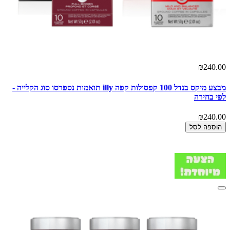
₪240.00
מבצע מיקס בנדל 100 קפסולות קפה illy תואמות נספרסו סוג הקלייה -
לפי בחירה
₪240.00
הוספה לסל