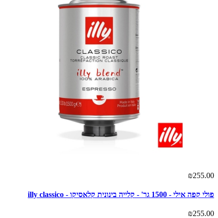
₪255.00
פולי קפה אילי - 1500 גר' - קלייה בינונית קלאסיקו - illy classico
₪255.00