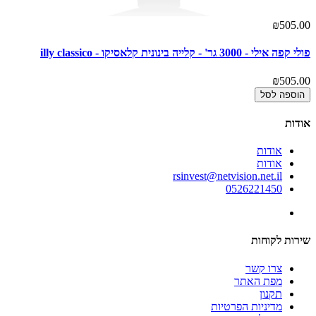
₪505.00
פולי קפה אילי - 3000 גר' - קלייה בינונית קלאסיקו - illy classico
₪505.00
הוספה לסל
אודות
אודות
אודות
rsinvest@netvision.net.il
0526221450
שירות לקוחות
צרו קשר
מפת האתר
תקנון
מדיניות הפרטיות