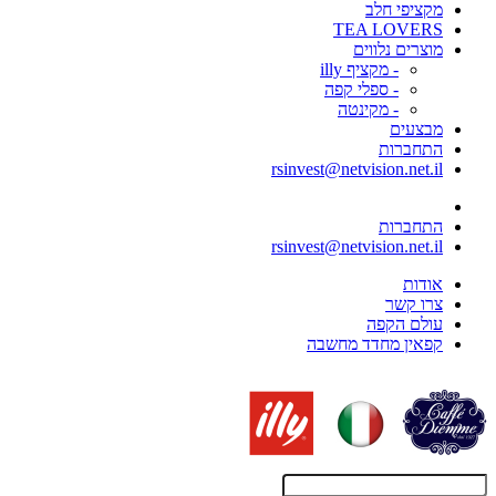
מקציפי חלב
TEA LOVERS
מוצרים נלווים
- מקציף illy
- ספלי קפה
- מקינטה
מבצעים
התחברות
rsinvest@netvision.net.il
התחברות
rsinvest@netvision.net.il
אודות
צרו קשר
עולם הקפה
קפאין מחדד מחשבה