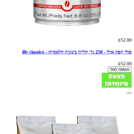
₪52.00
פולי קפה אילי - 250 גר' קלייה בינונית קלאסיקו - illy classico
₪52.00
הוספה לסל