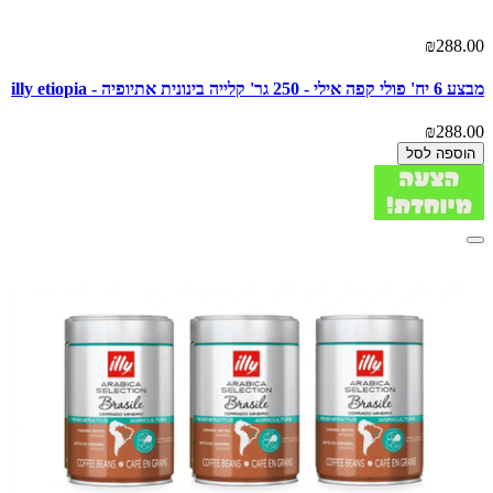
₪288.00
מבצע 6 יח' פולי קפה אילי - 250 גר' קלייה בינונית אתיופיה - illy etiopia
₪288.00
הוספה לסל